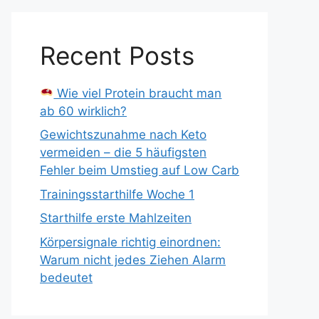
Recent Posts
Wie viel Protein braucht man
ab 60 wirklich?
Gewichtszunahme nach Keto
vermeiden – die 5 häufigsten
Fehler beim Umstieg auf Low Carb
Trainingsstarthilfe Woche 1
Starthilfe erste Mahlzeiten
Körpersignale richtig einordnen:
Warum nicht jedes Ziehen Alarm
bedeutet