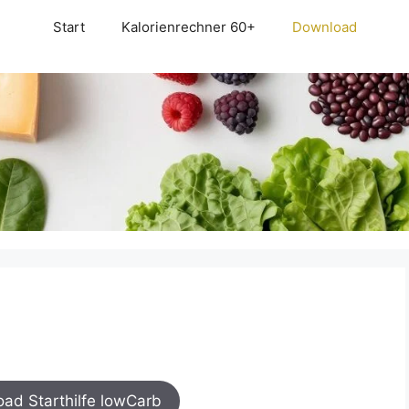
Start
Kalorienrechner 60+
Download
ad Starthilfe lowCarb